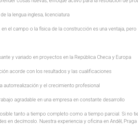
prender cosas nuevas, enfoque activo para la resolución de pr
e la lengua inglesa, licenciatura
 en el campo o la física de la construcción es una ventaja, per
sante y variado en proyectos en la República Checa y Europa
ón acorde con los resultados y las cualificaciones
a autorrealización y el crecimiento profesional
rabajo agradable en una empresa en constante desarrollo
posible tanto a tiempo completo como a tiempo parcial. Si no tie
des en decírnoslo. Nuestra experiencia y oficina en Anděl, Praga 