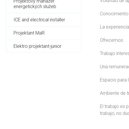
Voluntad de a
Projektový manažer
energetických služeb
Conocimiento d
ICE and electrical installer
La experiencia
Projektant MaR
Ofrecemos:
Elektro projektant-junior
Trabajo intere
Una remuneraci
Espacio para l
Ambiente de t
El trabajo es 
trabajo, no du