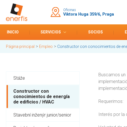
Oficinas
Viktora Huga 359/6, Praga
INICIO
SERVICIOS
SOCIOS
>
>
Página principal
Empleo
Constructor con conocimientos de ener
Buscamos un co
Stáže
implementación
implementació
Constructor con
conocimientos de energía
Requerimos:
de edificios / HVAC
Interés por la
Stavební inženýr junior/senior