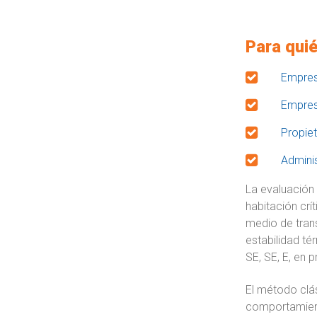
Para quié
Empres
Empres
Propiet
Adminis
La evaluación 
habitación crít
medio de trans
estabilidad té
SE, SE, E, en 
El método clás
comportamient