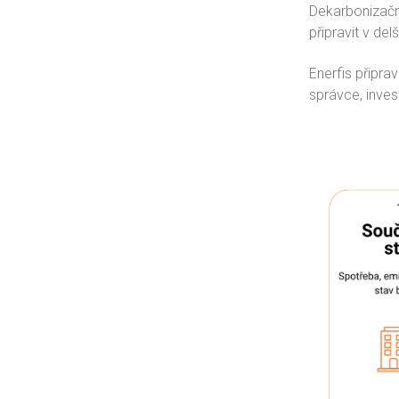
Dekarbonizační
připravit v de
Enerfis připra
správce, inve