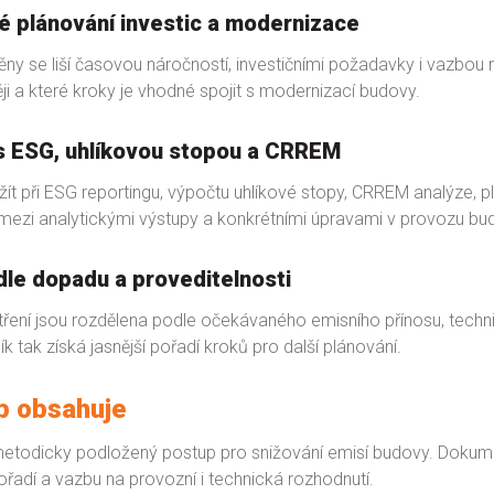
é plánování investic a modernizace
ny se liší časovou náročností, investičními požadavky i vazbou na
ěji a které kroky je vhodné spojit s modernizací budovy.
s ESG, uhlíkovou stopou a CRREM
žít při ESG reportingu, výpočtu uhlíkové stopy, CRREM analýze, 
 mezi analytickými výstupy a konkrétními úpravami v provozu bu
le dopadu a proveditelnosti
ení jsou rozdělena podle očekávaného emisního přínosu, technick
k tak získá jasnější pořadí kroků pro další plánování.
p obsahuje
todicky podložený postup pro snižování emisí budovy. Dokument 
adí a vazbu na provozní i technická rozhodnutí.