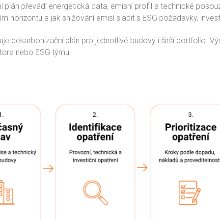
 plán převádí energetická data, emisní profil a technické posou
lším horizontu a jak snižování emisí sladit s ESG požadavky, inv
vuje dekarbonizační plán pro jednotlivé budovy i širší portfolio. 
stora nebo ESG týmu.