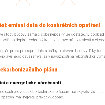
st emisní data do konkrétních opatření
vé stopy budovy sama o sobě neposkytuje dostatečný podklad pro
 potřeba doplnit technický kontext, provozní souvislosti a ekon
 plán proto propojuje data s reálným stavem budovy. Díky tomu lze
 přípravu nebo dávají smysl až v návaznosti na rekonstrukci, vým
dekarbonizačního plánu
isí a energetické náročnosti
eré části provozu nebo technického řešení mají největší vliv na em
 opatření mají největší praktický dopad.