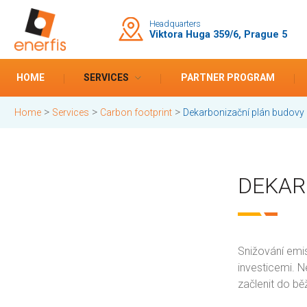
Headquarters
Viktora Huga 359/6, Prague 5
HOME
SERVICES
PARTNER PROGRAM
>
>
>
Home
Services
Carbon footprint
Dekarbonizační plán budovy
DEKAR
Snižování emi
investicemi. Ne
začlenit do b