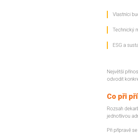
Vlastníci b
Technický
ESG a susta
Největší přín
odvodit konkré
Co při p
Rozsah dekarbo
jednotlivou ad
Při přípravě 