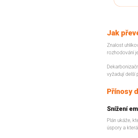
Jak převé
Znalost uhlíko
rozhodování je
Dekarbonizační
vyžadují delší
Přínosy 
Snížení em
Plán ukáže, kt
úspory a která