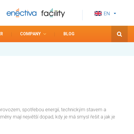
EN
CS
ES
ER
COMPANY
BLOG
 provozem, spotřebou energií, technickým stavem a
 změny mají největší dopad, kdy je má smysl řešit a jak je