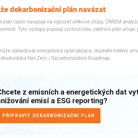
že dekarbonizační plán navázat
í plán často navazuje na výpočet uhlíkové stopy, CRREM analý
venost. Tyto výstupy popisují výchozí stav, zatímco plán určuje,
 může následovat energetická optimalizace, doplnění měření, sm
 dlouhodobá Net Zero / Decarbonization Roadmap.
Chcete z emisních a energetických dat vyt
snižování emisí a ESG reporting?
PŘIPRAVIT DEKARBONIZAČNÍ PLÁN