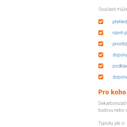
Součástí může 
přehle
návrh p
priorit
doporuč
podklad
doporu
Pro koho
Dekarbonizační
budovu nebo ce
Typicky jde o: