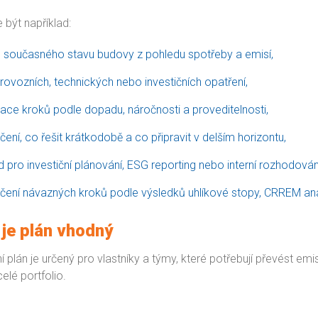
být například:
d současného stavu budovy z pohledu spotřeby a emisí,
rovozních, technických nebo investičních opatření,
izace kroků podle dopadu, náročnosti a proveditelnosti,
ení, co řešit krátkodobě a co připravit v delším horizontu,
 pro investiční plánování, ESG reporting nebo interní rozhodován
čení návazných kroků podle výsledků uhlíkové stopy, CRREM ana
 je plán vhodný
 plán je určený pro vlastníky a týmy, které potřebují převést e
lé portfolio.