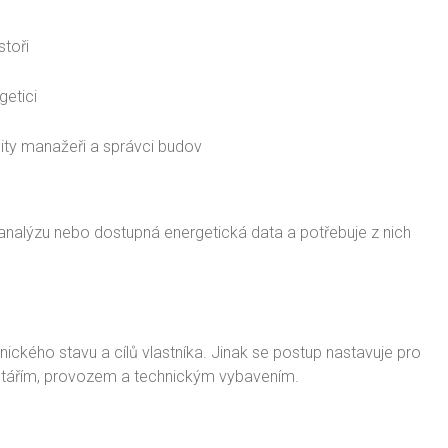
stoři
getici
lity manažeři a správci budov
analýzu nebo dostupná energetická data a potřebuje z nich
ického stavu a cílů vlastníka. Jinak se postup nastavuje pro
ým stářím, provozem a technickým vybavením.