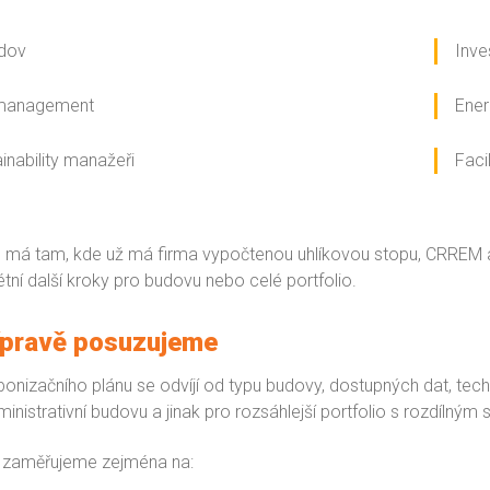
udov
Inve
 management
Ener
inability manažeři
Faci
os má tam, kde už má firma vypočtenou uhlíkovou stopu, CRREM 
tní další kroky pro budovu nebo celé portfolio.
řípravě posuzujeme
nizačního plánu se odvíjí od typu budovy, dostupných dat, techn
ministrativní budovu a jinak pro rozsáhlejší portfolio s rozdíln
se zaměřujeme zejména na: