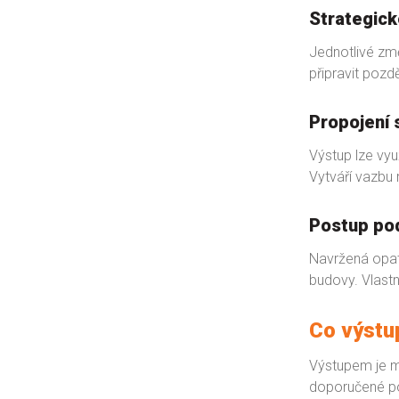
Strategick
Jednotlivé změ
připravit pozd
Propojení 
Výstup lze vyu
Vytváří vazbu
Postup pod
Navržená opatř
budovy. Vlastní
Co výstu
Výstupem je me
doporučené poř