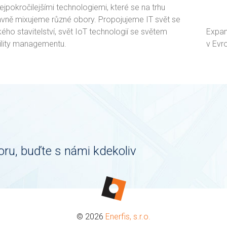
jpokročilejšími technologiemi, které se na trhu
lavně mixujeme různé obory. Propojujeme IT svět se
ého stavitelství, svět IoT technologií se světem
Expan
ility managementu.
v Evr
oru, buďte s námi kdekoliv
© 2026
Enerfis, s.r.o.