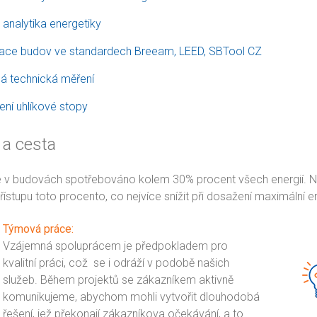
analytika energetiky
ikace budov ve standardech Breeam, LEED, SBTool CZ
á technická měření
ní uhlíkové stopy
 a cesta
e v budovách spotřebováno kolem 30% procent všech energií. Na
ístupu toto procento, co nejvíce snížit při dosažení maximální en
Týmová práce:
Vzájemná spoluprácem je předpokladem pro
kvalitní práci, což se i odráží v podobě našich
služeb. Během projektů se zákazníkem aktivně
komunikujeme, abychom mohli vytvořit dlouhodobá
řešení, jež překonají zákazníkova očekávání, a to