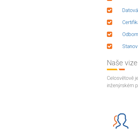
Datová 
Certif
Odborn
Stanove
Naše vize
Celosvětově j
inženýrském př