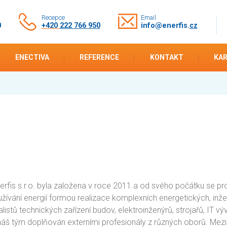
Recepce
Email
0
+420
222 766 950
info@enerfis.
cz
ENECTIVA
REFERENCE
KONTAKT
KAR
rfis s.r.o. byla založena v roce 2011 a od svého počátku se prof
yužívání energií formou realizace komplexních energetických, in
alistů technických zařízení budov, elektroinženýrů, strojařů, IT v
náš tým doplňován externími profesionály z různých oborů. Mezi