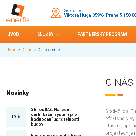
Sídlo společnosti
Viktora Huga 359/6, Praha 5 150 0
ÚVOD
SLUŽBY
PARTNERSKÝ PROGRAM
>
>
Úvod
O nás
O společnosti
O NÁS
Novinky
SBToolCZ: Národní
Společnost Ene
certifikační systém pro
19. 5.
efektivnější v
hodnocení udržitelnosti
budov
stavařů, speci
projektech je 
Energetické audity: Nová