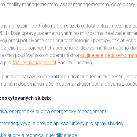
 facility managementem, asset managementem, developery či 
jsme rozšířili portfolio našich služeb o další oblasti mezi než 
LL. Dále úpravy parametrů vnitřního mikroklima, realizace smar
 svojí práci používáme moderní technologie i postupy, tak abycho
ikož jejich spokojenost chápeme jako klíčové měřítko našeho dal
kazníci používají jako moderní nástroj
on-line energetického m
ná pro
facility management
Facility Enectiva
.
 přinášet zákazníkům kvalitní a udržitelná technická řešení, kte
omu nám dopomáhá naše kreativita, zkušenosti a odvaha zkouše
 poskytovaných služeb:
tika, energetický audit a energetický management
etering, vývoj a provoz aplikací určený pro správu budov
ké audity a technical due-diligenece