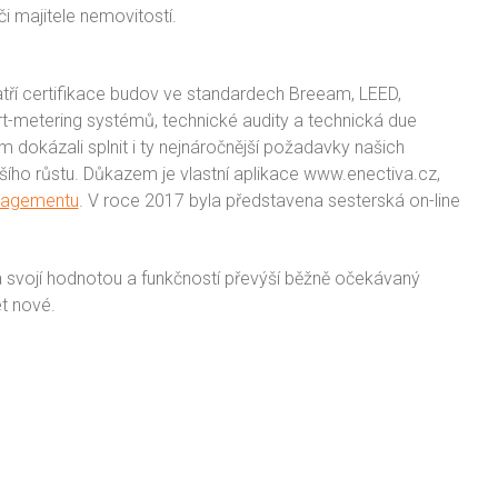
majitele nemovitostí.
patří certifikace budov ve standardech Breeam, LEED,
t-metering systémů, technické audity a technická due
m dokázali splnit i ty nejnáročnější požadavky našich
šího růstu. Důkazem je vlastní aplikace www.enectiva.cz,
anagementu
. V roce 2017 byla představena sesterská on-line
rá svojí hodnotou a funkčností převýší běžně očekávaný
t nové.