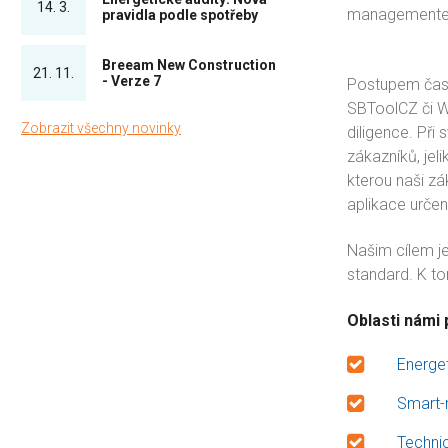
14. 3.
managementem,
pravidla podle spotřeby
Breeam New Construction
21. 11.
- Verze 7
Postupem času 
SBToolCZ či WE
Zobrazit všechny novinky
diligence. Při
zákazníků, jel
kterou naši zá
aplikace urče
Našim cílem je
standard. K t
Oblasti námi
Energe
Smart-m
Technic