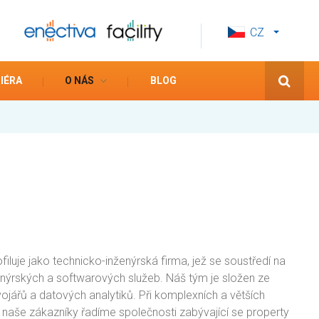
CZ
EN
ES
IÉRA
O NÁS
BLOG
iluje jako technicko-inženýrská firma, jež se soustředí na
ženýrských a softwarových služeb. Náš tým je složen ze
ývojářů a datových analytiků. Při komplexních a větších
 naše zákazníky řadíme společnosti zabývající se property