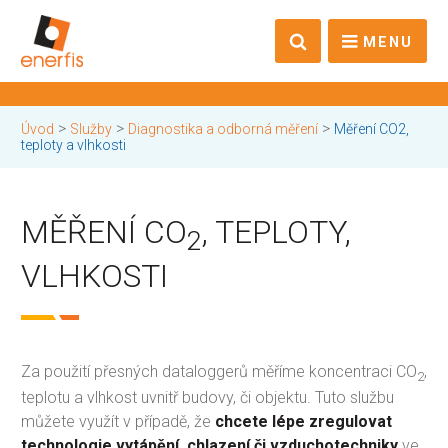
MENU
>
>
>
Úvod
Služby
Diagnostika a odborná měření
Měření CO2,
teploty a vlhkosti
MĚŘENÍ CO
, TEPLOTY,
2
VLHKOSTI
Za použití přesných dataloggerů měříme koncentraci CO
,
2
teplotu a vlhkost uvnitř budovy, či objektu. Tuto službu
můžete využít v případě, že
chcete lépe zregulovat
technologie vytápění, chlazení či vzduchotechniky
ve