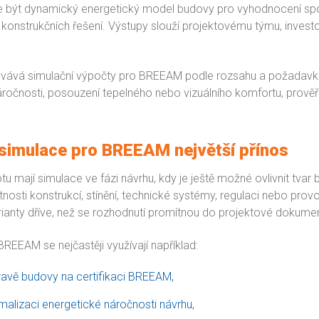
 být dynamický energetický model budovy pro vyhodnocení spo
 konstrukčních řešení. Výstupy slouží projektovému týmu, invest
ovává simulační výpočty pro BREEAM podle rozsahu a požadavků 
ročnosti, posouzení tepelného nebo vizuálního komfortu, prověř
 simulace pro BREEAM největší přínos
u mají simulace ve fázi návrhu, kdy je ještě možné ovlivnit tvar bu
tnosti konstrukcí, stínění, technické systémy, regulaci nebo prov
rianty dříve, než se rozhodnutí promítnou do projektové dokume
REEAM se nejčastěji využívají například:
pravě budovy na certifikaci BREEAM,
imalizaci energetické náročnosti návrhu,