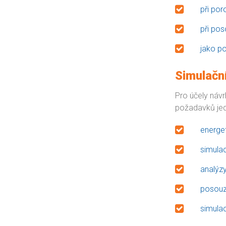
při por
při po
jako p
Simulačn
Pro účely návr
požadavků jedn
energet
simulac
analýzy
posouze
simulac