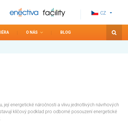
CZ
EN
ES
IÉRA
O NÁS
BLOG
 její energetické náročnosti a vlivu jednotlivých návrhových
edstavují klíčový podklad pro odborné posouzení energetické
.