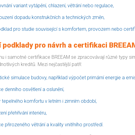
ovnání variant vytápění, chlazení, větrání nebo regulace,
souzení dopadu konstrukčních a technických změn,
odklad pro studie související s komfortem, provozem nebo cert
í podklady pro návrh a certifikaci BREEA
hu i samotné certifikace BREEAM se zpracovávají různé typy sim
otlivých kreditů. Mezi nejčastější patří:
ické simulace budovy, například výpočet primární energie a emis
e denního osvětlení a oslunění,
 tepelného komfortu v letním i zimním období,
ní přehřívání interiéru,
e přirozeného větrání a kvality vnitřního prostředí.