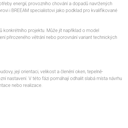
třeby energií, provozního chování a dopadů navržených
orovi i BREEAM specialistovi jako podklad pro kvalifikované
konkrétního projektu. Může jít například o model
ení přirozeného větrání nebo porovnání variant technických
dovy, její orientaci, velikost a členění oken, tepelně-
ozní nastavení. V této fázi pomáhají odhalit slabá místa návrhu
ntace nebo realizace.