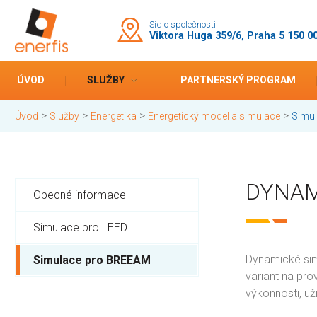
Sídlo společnosti
Viktora Huga 359/6, Praha 5 150 0
ÚVOD
SLUŽBY
PARTNERSKÝ PROGRAM
>
>
>
>
Úvod
Služby
Energetika
Energetický model a simulace
Simu
DYNAM
Obecné informace
Simulace pro LEED
Dynamické simu
Simulace pro BREEAM
variant na pro
výkonnosti, už