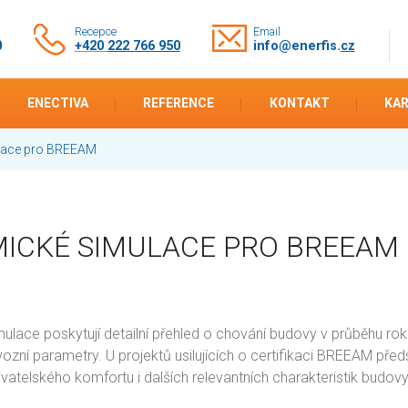
Recepce
Email
0
+420
222 766 950
info@enerfis.
cz
ENECTIVA
REFERENCE
KONTAKT
KAR
lace pro BREEAM
ICKÉ SIMULACE PRO BREEAM
lace poskytují detailní přehled o chování budovy v průběhu roku,
vozní parametry. U projektů usilujících o certifikaci BREEAM př
ivatelského komfortu i dalších relevantních charakteristik budovy