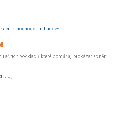
ifikačním hodnocením budovy.
M
ulačních podkladů, které pomáhají prokázat splnění
í CO₂,