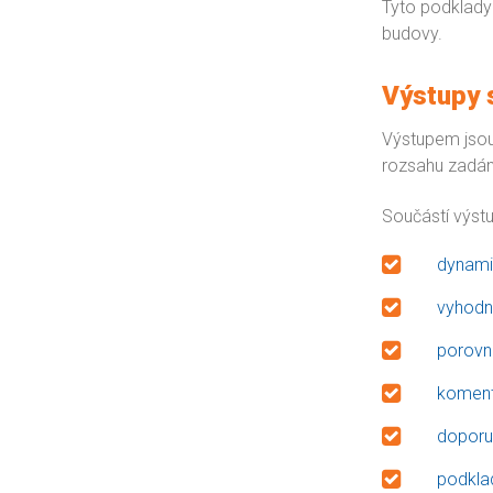
Tyto podklady 
budovy.
Výstupy 
Výstupem jsou
rozsahu zadání
Součástí výstu
dynami
vyhodn
porovná
koment
doporuč
podklad