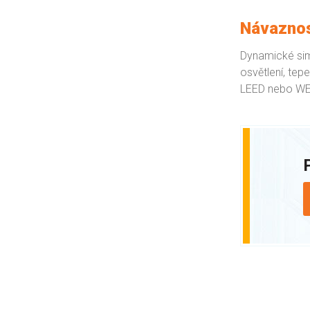
Návaznos
Dynamické simu
osvětlení, tep
LEED nebo WE