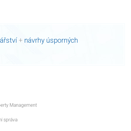
ářství
+
návrhy úsporných
perty Management
ní správa