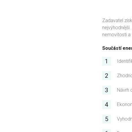
Zadavatel získ
nejvýhodnější.
nemovitosti a 
Součástí ener
Identif
Zhodno
Návrh o
Ekonom
Vyhodno