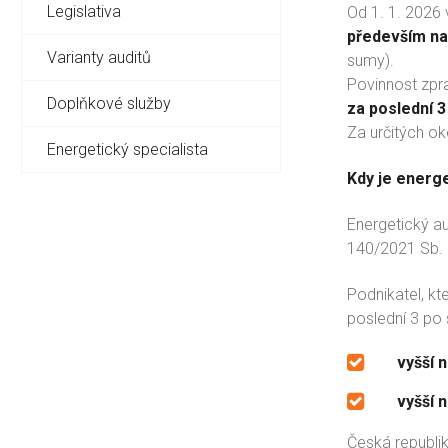
Legislativa
Od 1. 1. 2026 
především na
Varianty auditů
sumy).
Povinnost zpra
Doplňkové služby
za poslední 3
Za určitých o
Energetický specialista
Kdy je energe
Energetický au
140/2021 Sb.
Podnikatel, kt
poslední 3 po 
vyšší 
vyšší 
Česká republik