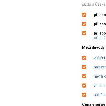
škola a Česká 
při sp
při sp
při sp
dobu 2 
Mezi důvody 
zjištěn
nalezen
návrh k
získání
splnění
Cena energet