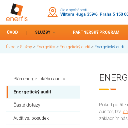
Sídlo společnosti
Viktora Huga 359/6, Praha 5 150 0
ÚVOD
SLUŽBY
PARTNERSKÝ PROGRAM
>
>
>
>
Úvod
Služby
Energetika
Energetický audit
Energetický audit
ENERG
Plán energetického auditu
Energetický audit
Pokud patříte
Časté dotazy
auditor, tzv.
en
Audit vs. posudek
základním nás