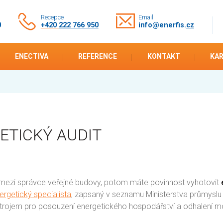
Recepce
Email
0
+420
222 766 950
info@enerfis.
cz
ENECTIVA
REFERENCE
KONTAKT
KAR
ETICKÝ AUDIT
 mezi správce veřejné budovy, potom máte povinnost vyhotovit
ergetický specialista
, zapsaný v seznamu Ministerstva průmyslu 
trojem pro posouzení energetického hospodářství a odhalení mo