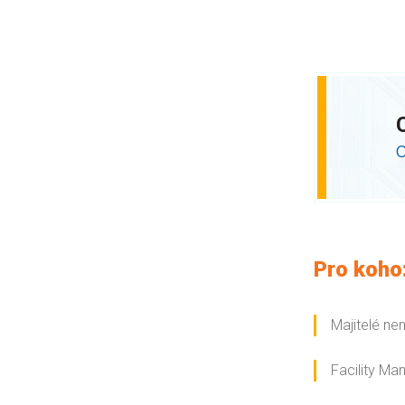
Pro koho
Majitelé ne
Facility M