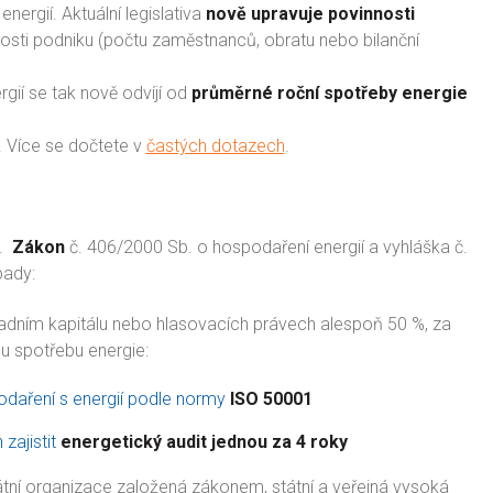
ergií. Aktuální legislativa
nově upravuje povinnosti
ikosti podniku (počtu zaměstnanců, obratu nebo bilanční
ií se tak nově odvíjí od
průměrné roční spotřeby energie
. Více se dočtete v
častých dotazech
.
í.
Zákon
č. 406/2000 Sb. o hospodaření energií a vyhláška č.
pady:
ákladním kapitálu nebo hlasovacích právech alespoň 50 %, za
u spotřebu energie:
daření s energií podle normy
ISO 50001
zajistit
energetický audit jednou za 4 roky
tátní organizace založená zákonem, státní a veřejná vysoká