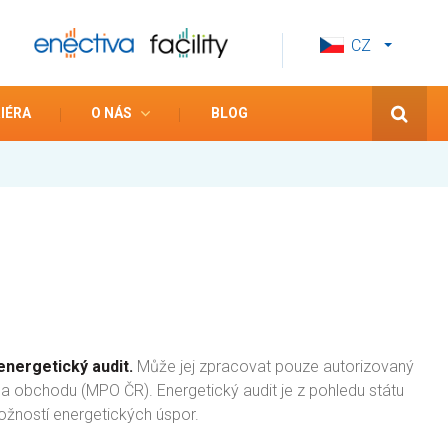
CZ
EN
ES
IÉRA
O NÁS
BLOG
energetický audit.
Může jej zpracovat pouze autorizovaný
a obchodu (MPO ČR). Energetický audit je z pohledu státu
žností energetických úspor.