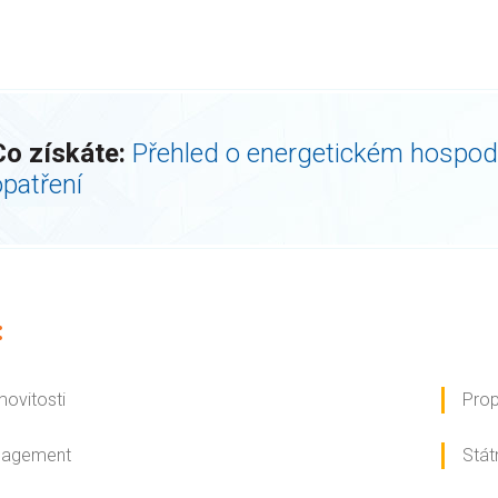
Co získáte:
Přehled o energetickém hospod
opatření
:
movitosti
Pro
anagement
Stát