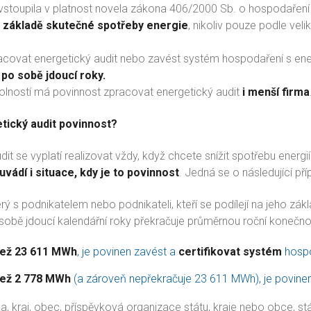
vstoupila v platnost novela zákona 406/2000 Sb. o hospodaření en
 základě skutečné spotřeby energie
, nikoliv pouze podle vel
covat energetický audit nebo zavést systém hospodaření s energ
 po sobě jdoucí roky.
kolností má povinnost zpracovat energetický audit
i menší firma
tický audit povinnost?
dit se vyplatí realizovat vždy, když chcete snížit spotřebu energi
uvádí i situace, kdy je to povinnost
. Jedná se o následující pří
erý s podnikatelem nebo podnikateli, kteří se podílejí na jeho z
sobě jdoucí kalendářní roky překračuje průměrnou roční konečno
než 23 611 MWh
, je povinen zavést a
certifikovat systém
hospo
než 2 778 MWh
(a zároveň nepřekračuje 23 611 MWh), je povinen 
a, kraj, obec, příspěvková organizace státu, kraje nebo obce, s