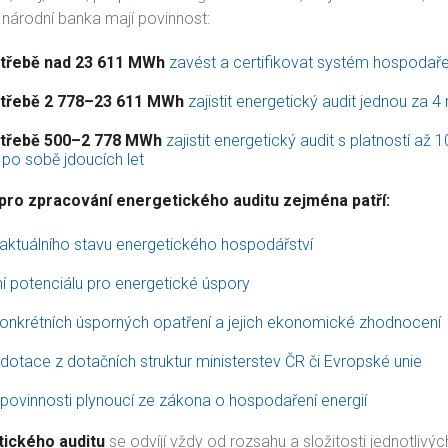
národní banka mají povinnost:
otřebě nad 23 611 MWh
zavést a certifikovat systém hospodařen
otřebě 2 778–23 611 MWh
zajistit energetický audit jednou za 4
otřebě 500–2 778 MWh
zajistit energetický audit s platností až 10
po sobě jdoucích let
pro zpracování energetického auditu zejména patří:
í aktuálního stavu energetického hospodářství
í potenciálu pro energetické úspory
onkrétních úsporných opatření a jejich ekonomické zhodnocení
 dotace z dotačních struktur ministerstev ČR či Evropské unie
 povinnosti plynoucí ze zákona o hospodaření energií
ického auditu
se odvíjí vždy od rozsahu a složitosti jednotliv