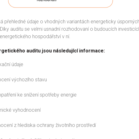
á přehledné údaje o vhodných variantách energeticky úsporných 
 Díky auditu se velmi usnadní rozhodovaní o budoucích investicíc
energetického hospodářství v ní.
getického auditu jsou následující informace:
ikační údaje
cení výchozího stavu
patření ke snížení spotřeby energie
ické vyhodnocení
cení z hlediska ochrany životního prostředí