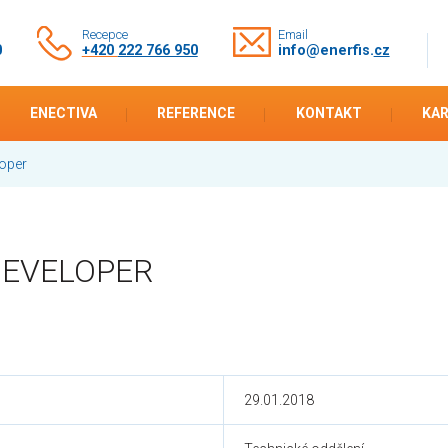
Recepce
Email
0
+420
222 766 950
info@enerfis.
cz
ENECTIVA
REFERENCE
KONTAKT
KAR
oper
DEVELOPER
29.01.2018