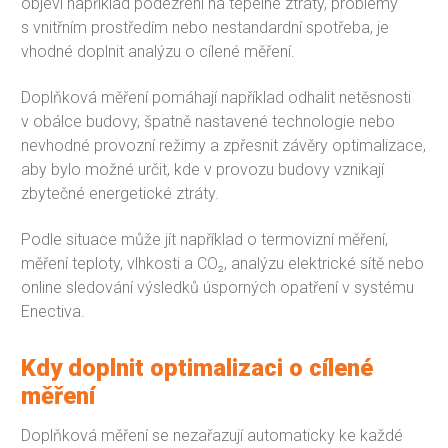
objeví například podezření na tepelné ztráty, problémy
s vnitřním prostředím nebo nestandardní spotřeba, je
vhodné doplnit analýzu o cílené měření.
Doplňková měření pomáhají například odhalit netěsnosti
v obálce budovy, špatně nastavené technologie nebo
nevhodné provozní režimy a zpřesnit závěry optimalizace,
aby bylo možné určit, kde v provozu budovy vznikají
zbytečné energetické ztráty.
Podle situace může jít například o termovizní měření,
měření teploty, vlhkosti a CO₂, analýzu elektrické sítě nebo
online sledování výsledků úsporných opatření v systému
Enectiva.
Kdy doplnit optimalizaci o cílené
měření
Doplňková měření se nezařazují automaticky ke každé