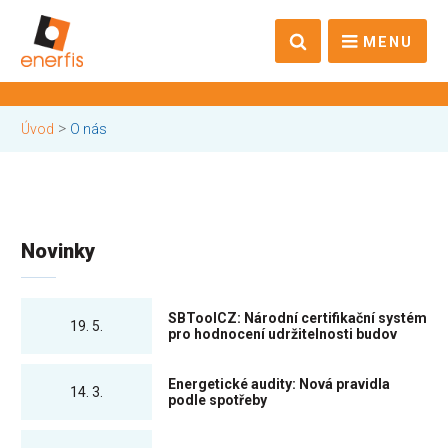
MENU
>
Úvod
O nás
Novinky
SBToolCZ: Národní certifikační systém
19. 5.
pro hodnocení udržitelnosti budov
Energetické audity: Nová pravidla
14. 3.
podle spotřeby