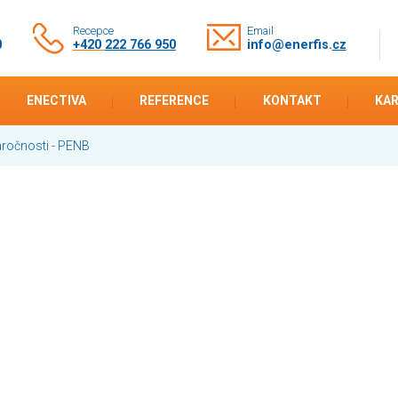
Recepce
Email
0
+420
222 766 950
info@enerfis.
cz
ENECTIVA
REFERENCE
KONTAKT
KAR
áročnosti - PENB