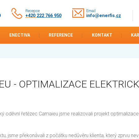
Recepce
Email
0
+420
222 766 950
info@enerfis.
cz
ENECTIVA
REFERENCE
KONTAKT
KAR
EU - OPTIMALIZACE ELEKTRICK
ý oděvní řetězec Camaieu jsme realizovali projekt optimalizace s
tu, jsme překonávali z počátku nedůvěru klienta, který zprvu nev