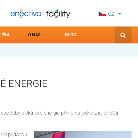
CZ
EN
ES
IÉRA
O NÁS
BLOG
É ENERGIE
potřeby elektrické energie přímo na jedné z jejich 50ti
iděl přidanou