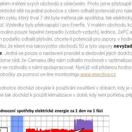
ilním měření svých obchodů s oblečením. Proto jsme přistoupili k
ektrické sítě na jediné pobočce s cílem odhalit potenciál pro na
m cyklu, který trval 7 dní byla měřena jak spotřeba, tak elektrick
ází. Výsledky byly překvapující i pro Enerfis. V malém obchodu, 
alováno pouze tepelné čerpadlo (vzduch-vzduch), lednice, 2xPC a
podařilo odhalit plýtvání, chcete-li potenciál pro úspory, v hod
říci, že klient má takovýchto obchodů 50 a tyto úspory
nevyžad
e
. Jedná se pouze o nastavení pravidel a sledování jejich dodrž
Jsme rádi, že Camaieu díky nám odhalilo možnosti v optimalizac
 se rozhodlo s námi spolupracovat. Nyní již vidí přidanou hodno
obočky za pomoci on-line monitoringu
www.enectiva.cz
ednotce dochází obvykle k používání osvětlení v dobách, kdy je
jně tak dochází k použití klimatizace v době, kdy není potřeba, 