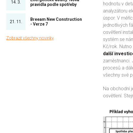
14. 3.
hodnotu v deta
pravidla podle spotřeby
analyzátoru el
úspor. V měřící
Breeam New Construction
21. 11.
- Verze 7
jednotlivých f
osvětlení inst
Zobrazit všechny novinky
systém se nám 
Kč/rok. Nutno 
další investic
zaměstnanci. 
procesů a dále
všechny své p
Na obchodní j
osvětlení. Ste