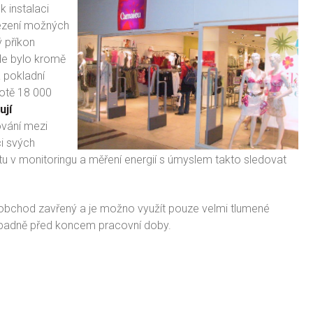
 instalaci
lezení možných
ý příkon
kde bylo kromě
 pokladní
notě 18 000
ují
ování mezi
i svých
tu v monitoringu a měření energií s úmyslem takto sledovat
 obchod zavřený a je možno využít pouze velmi tlumené
případně před koncem pracovní doby.