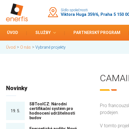
Sídlo společnosti
Viktora Huga 359/6, Praha 5 150 0
ÚVOD
SLUŽBY
PARTNERSKÝ PROGRAM
>
>
Úvod
O nás
Vybrané projekty
CAMAI
Novinky
SBToolCZ: Národní
Pro francouzsk
certifikační systém pro
19. 5.
prodejen.
hodnocení udržitelnosti
budov
V tomto projek
Energetické audity: Nová