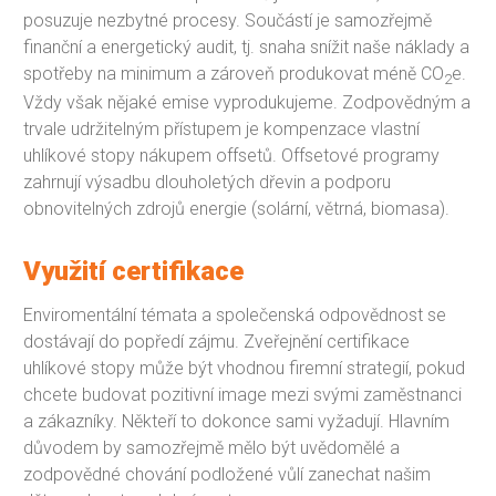
posuzuje nezbytné procesy. Součástí je samozřejmě
finanční a energetický audit, tj. snaha snížit naše náklady a
spotřeby na minimum a zároveň produkovat méně CO
e.
2
Vždy však nějaké emise vyprodukujeme. Zodpovědným a
trvale udržitelným přístupem je kompenzace vlastní
uhlíkové stopy nákupem offsetů. Offsetové programy
zahrnují výsadbu dlouholetých dřevin a podporu
obnovitelných zdrojů energie (solární, větrná, biomasa).
Využití certifikace
Enviromentální témata a společenská odpovědnost se
dostávají do popředí zájmu. Zveřejnění certifikace
uhlíkové stopy může být vhodnou firemní strategií, pokud
chcete budovat pozitivní image mezi svými zaměstnanci
a zákazníky. Někteří to dokonce sami vyžadují. Hlavním
důvodem by samozřejmě mělo být uvědomělé a
zodpovědné chování podložené vůlí zanechat našim