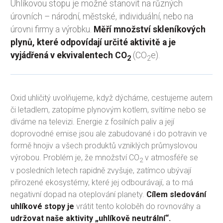
Uhlíkovou stopu je možné stanovit na různých
úrovních – národní, městské, individuální, nebo na
úrovni firmy a výrobku.
Měří množství skleníkových
plynů, které odpovídají určité aktivitě a je
vyjádřená v ekvivalentech CO
(CO
e).
2
2
Oxid uhličitý uvolňujeme, když dýcháme, cestujeme autem
či letadlem, zatopíme plynovým kotlem, svítíme nebo se
díváme na televizi. Energie z fosilních paliv a její
doprovodné emise jsou ale zabudované i do potravin ve
formě hnojiv a všech produktů vzniklých průmyslovou
výrobou. Problém je, že množství CO
v atmosféře se
2
v posledních letech rapidně zvyšuje, zatímco ubývají
přirozené ekosystémy, které jej odbourávají, a to má
negativní dopad na oteplování planety.
Cílem sledování
uhlíkové stopy je
vrátit tento koloběh do rovnováhy a
udržovat naše aktivity „uhlíkově neutrální“.