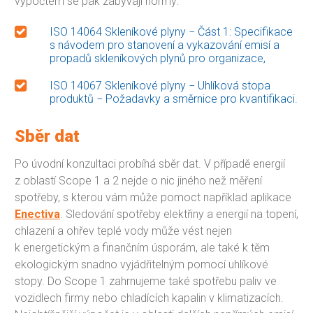
výpočtem se pak zabývají normy:
ISO 14064 Skleníkové plyny − Část 1: Specifikace
s návodem pro stanovení a vykazování emisí a
propadů skleníkových plynů pro organizace,
ISO 14067 Skleníkové plyny − Uhlíková stopa
produktů − Požadavky a směrnice pro kvantifikaci.
Sběr dat
Po úvodní konzultaci probíhá sběr dat. V případě energií
z oblastí Scope 1 a 2 nejde o nic jiného než měření
spotřeby, s kterou vám může pomoct například aplikace
Enectiva
. Sledování spotřeby elektřiny a energií na topení,
chlazení a ohřev teplé vody může vést nejen
k energetickým a finančním úsporám, ale také k těm
ekologickým snadno vyjádřitelným pomocí uhlíkové
stopy. Do Scope 1 zahrnujeme také spotřebu paliv ve
vozidlech firmy nebo chladících kapalin v klimatizacích.