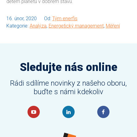
dětem planetu v dobrém stavu.
16. únor, 2020
Od:
Tým enerfis
Kategorie:
Analýza
,
Energetický management
,
Měření
Sledujte nás online
Rádi sdílíme novinky z našeho oboru,
buďte s námi kdekoliv