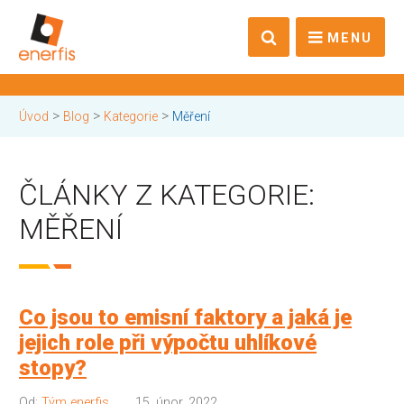
MENU
>
>
>
Úvod
Blog
Kategorie
Měření
ČLÁNKY Z KATEGORIE:
MĚŘENÍ
Co jsou to emisní faktory a jaká je
jejich role při výpočtu uhlíkové
stopy?
Od:
Tým enerfis
15. únor, 2022