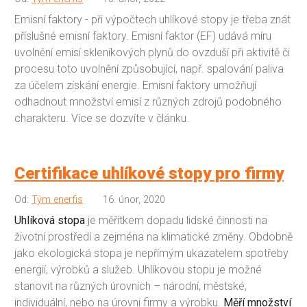
Emisní faktory - při výpočtech uhlíkové stopy je třeba znát
příslušné emisní faktory. Emisní faktor (EF) udává míru
uvolnění emisí skleníkových plynů do ovzduší při aktivitě či
procesu toto uvolnění způsobující, např. spalování paliva
za účelem získání energie. Emisní faktory umožňují
odhadnout množství emisí z různých zdrojů podobného
charakteru. Více se dozvíte v článku.
Certifikace uhlíkové stopy pro firmy
Od:
Tým enerfis
16. únor, 2020
Uhlíková stopa
je měřítkem dopadu lidské činnosti na
životní prostředí a zejména na klimatické změny. Obdobně
jako ekologická stopa je nepřímým ukazatelem spotřeby
energií, výrobků a služeb. Uhlíkovou stopu je možné
stanovit na různých úrovních – národní, městské,
individuální, nebo na úrovni firmy a výrobku.
Měří množství