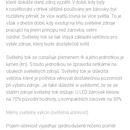
které dokáže daný zdroj vyzářit. V době, kdy byly
k osvětlování v drtivé většině používány jen žárovky, byl
rozšířený příměr, že více wattů rovná se více světla. To je
však v dnešní době, kdy existují na trhu světelné zdroje
pracující na jiném principu než žárovka, velmi
ošidné. Světelný tok se tak stává základní veličinou pro
výběr zdroje, který bude dostatečně svítit.
Světelný tok se označuje písmenem Φ a jeho jednotkou je
lumen (lm). S touto jednotkou se zpravidla setkáme na
obalech světelných zdrojů. Světelný tok je důležitá
veličina, které je potřeba věnovat dostatečnou pozornost
při výběru zdroje. Je také důležité si uvědomit, že se se
stářím zdroje světelný tok snižuje. U LED žárovek klesne
na 70% původní hodnoty, u kompaktních žárovek na 30%.
Měrný světelný výkon (světelná účinnost)
Pojem účinnost vyjadřuje zjednodušeně řečeno poměr