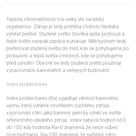
Teplota chromatičnosti má veliký vliv na lidský
organismus. Zdroje je tedy potřeba z tohoto hlediska
vybírat pečlivě. Studené světlo člověka spíše probouzí a
teplé světlo naopak uspává a unavuje. Měli bychom tedy
preferovat studená světla do míst, kde se pohybujeme po
probuzení, a teplá světla v místech, kde se pohybujeme
před usnutím. Obecně se tedy studená světla používají
v pracovnách, kancelářích a veřejných budovách.
Index podání barev
Index podání barev (Ra) vyjadřuje věrnost barevného
vjemu, který vznikne osvětlením z určitého zdroje,
v porovnání s tím, jaký barevný vjem by vznikl ve světle
referenčního ideálního zdroje. Index nabývá hodnot od 0
do 100, kdy hodnota Ra=0 znamená, že nelze vůbec
rozeznat barvy. Ra=100 znamená, že světelný zdroj