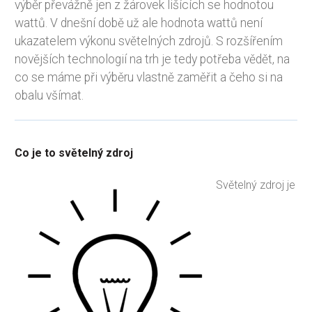
výběr převážně jen z žárovek lišících se hodnotou
wattů. V dnešní době už ale hodnota wattů není
ukazatelem výkonu světelných zdrojů. S rozšířením
novějších technologií na trh je tedy potřeba vědět, na
co se máme při výběru vlastně zaměřit a čeho si na
obalu všímat.
Co je to světelný zdroj
Světelný zdroj je