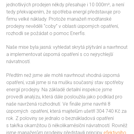
jednotlivých prodejen někdy přesahuje i 10 000m², a není
tedy překvapením, že spotřeba energií představuje pro
firmu velké náklady. Protože manažeři modřanské
prodejny nevěděli “coby” v oblasti úsporných opatření,
rozhodli se požádat o pomoc Enerfis.
Naše mise byla jasná: vyhledat skrytá plýtvání a navrhnout
a implementovat úsporná opatření s co nejrychlejší
návratností.
Předtím než jsme ale mohli navrhnout vhodná úsporná
opatření, vzali jsme si na mušku současný stav spotřeby
energií prodejny. Na základě detailní inspekce jsme
provedli analýzu, která dále posloužila jako podklad pro
naše navržená rozhodnutí. Ve finále jsme navrhli 8
úsporných opatření, která majitelům ušetří 304 740 Kč za
rok. Z poloviny se jednalo o beznákladová opatření
s takřka okamžitou či několikaměsíční návratností. Rovněž
jsme manažerům prodejny představili principy
efektivního