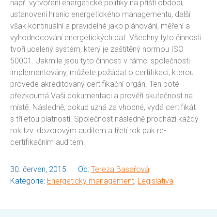
např. vytvoření energetické politiky na příští období,
ustanovení hranic energetického managementu, další
však kontinuální a pravidelné jako plánování, měření a
vyhodnocování energetických dat. Všechny tyto činnosti
tvoří ucelený systém, který je zaštítěný normou ISO
50001. Jakmile jsou tyto činnosti v rámci společnosti
implementovány, můžete požádat o certifikaci, kterou
provede akreditovaný certifikační orgán. Ten poté
přezkoumá Vaši dokumentaci a prověří skutečnost na
místě. Následně, pokud uzná za vhodné, vydá certifikát
s tříletou platností. Společnost následně prochází každý
rok tzv. dozorovým auditem a třetí rok pak re-
certifikačním auditem.
30. červen, 2015
Od:
Tereza Basařová
Kategorie:
Energetický management
,
Legislativa