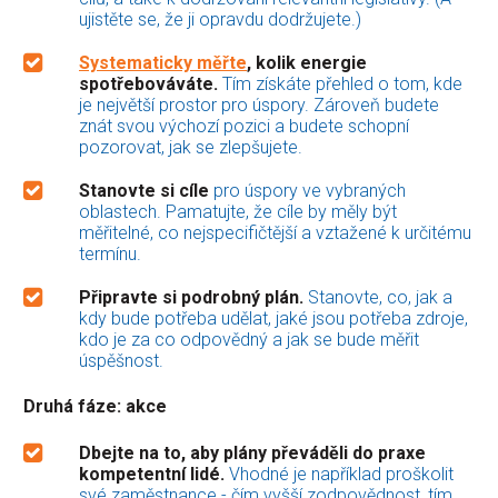
ujistěte se, že ji opravdu dodržujete.)
Systematicky měřte
, kolik energie
spotřebováváte.
Tím získáte přehled o tom, kde
je největší prostor pro úspory. Zároveň budete
znát svou výchozí pozici a budete schopní
pozorovat, jak se zlepšujete.
Stanovte si cíle
pro úspory ve vybraných
oblastech. Pamatujte, že cíle by měly být
měřitelné, co nejspecifičtější a vztažené k určitému
termínu.
Připravte si podrobný plán.
Stanovte, co, jak a
kdy bude potřeba udělat, jaké jsou potřeba zdroje,
kdo je za co odpovědný a jak se bude měřit
úspěšnost.
Druhá fáze: akce
Dbejte na to, aby plány převáděli do praxe
kompetentní lidé.
Vhodné je například proškolit
své zaměstnance - čím vyšší zodpovědnost, tím