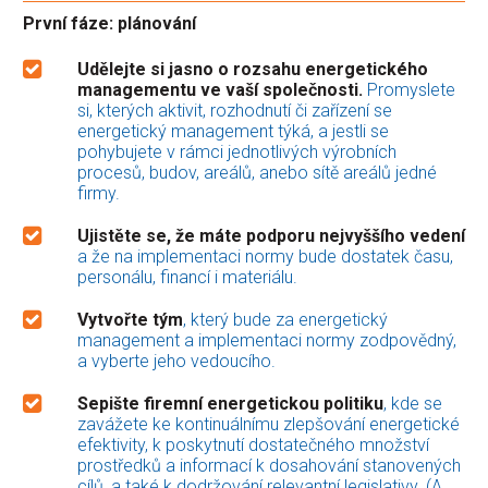
První fáze: plánování
Udělejte si jasno o rozsahu energetického
managementu ve vaší společnosti.
Promyslete
si, kterých aktivit, rozhodnutí či zařízení se
energetický management týká, a jestli se
pohybujete v rámci jednotlivých výrobních
procesů, budov, areálů, anebo sítě areálů jedné
firmy.
Ujistěte se, že máte podporu nejvyššího vedení
a že na implementaci normy bude dostatek času,
personálu, financí i materiálu.
Vytvořte tým
, který bude za energetický
management a implementaci normy zodpovědný,
a vyberte jeho vedoucího.
Sepište firemní energetickou politiku
, kde se
zavážete ke kontinuálnímu zlepšování energetické
efektivity, k poskytnutí dostatečného množství
prostředků a informací k dosahování stanovených
cílů, a také k dodržování relevantní legislativy. (A