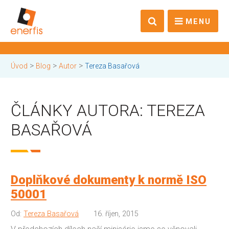
MENU
>
>
>
Úvod
Blog
Autor
Tereza Basařová
ČLÁNKY AUTORA: TEREZA
BASAŘOVÁ
Doplňkové dokumenty k normě ISO
50001
Od:
Tereza Basařová
16. říjen, 2015