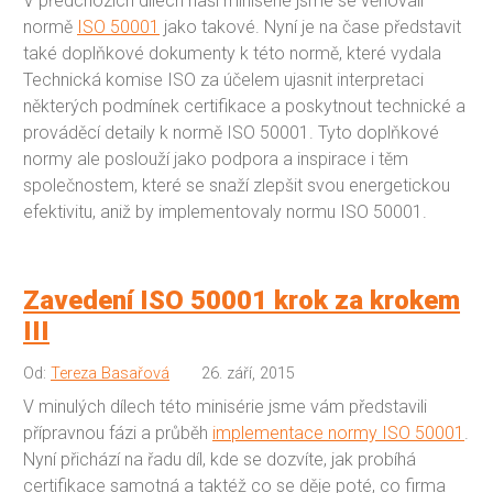
V předchozích dílech naší minisérie jsme se věnovali
normě
ISO 50001
jako takové. Nyní je na čase představit
také doplňkové dokumenty k této normě, které vydala
Technická komise ISO za účelem ujasnit interpretaci
některých podmínek certifikace a poskytnout technické a
prováděcí detaily k normě ISO 50001. Tyto doplňkové
normy ale poslouží jako podpora a inspirace i těm
společnostem, které se snaží zlepšit svou energetickou
efektivitu, aniž by implementovaly normu ISO 50001.
Zavedení ISO 50001 krok za krokem
III
Od:
Tereza Basařová
26. září, 2015
V minulých dílech této minisérie jsme vám představili
přípravnou fázi a průběh
implementace normy ISO 50001
.
Nyní přichází na řadu díl, kde se dozvíte, jak probíhá
certifikace samotná a taktéž co se děje poté, co firma