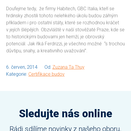
Doufejme tedy, že firmy Habitech, GBC Italia, kteří se
hrdinsky zhostili tohoto nelehkého úkolu budou zářným
příkladem i pro ostatní státy, které se rozhodnou kráčet
v jejích šlépějích. Obzvláště v naší stověžaté Praze, kde se
to historickými budovami jen hemží, je obrovský
potenciál. Jak říká Ferdrizzi, je všechno možné “s trochou
důvtipu, snahy, a kreativního uvažování”.
6. červen, 2014
Od:
Zuzana Ta Thuy
Kategorie:
Certifikace budov
Sledujte nás online
Rádi sdílíme novinky z našeho oboru,