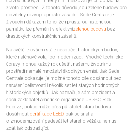
údržbu budov, a tím tedy minimalizovat jejich dopad na
životní prostředí. Z tohoto důvodu jsou zelené budovy pro
udržitelný rozvoj naprosto zásadní. Sede Centrale je
živoucím důkazem toho, že i prastarou historickou
památku lze přeměnit v efektivní
zelenou budovu
bez
drastických konstrukčních zásahů.
Na světě je ovšem stále nespočet historických budov,
které naléhavě volají po modernizaci. Vhodné technické
úpravy mohou každý rok ušetřit našemu životnímu
prostředí nemalé množství škodlivých emisí. Jak Sede
Centrale dokazuje, je možné tohoto cíle dosáhnout bez
narušení celistvosti i několik set let starých hodnotných
historických objetků. Jak naznačuje sám prezident a
spoluzakladatel americké organizace USGBC, Rick
Fedrizzi, pokud může přes půl století stará budova
dosáhnout
certifikace LEED
, pak se snaha
o zmodernizování padesát let starého věžáku nemusí
zdát tak odstrašující.