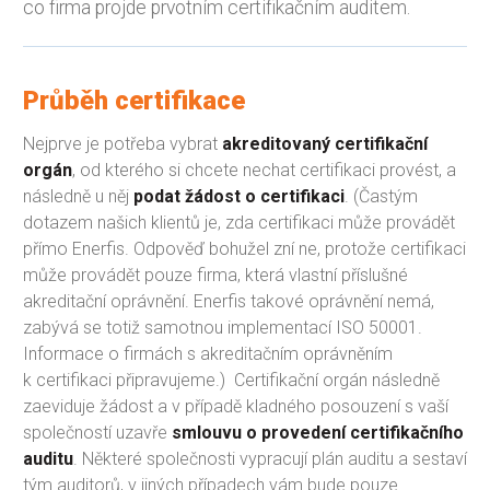
co firma projde prvotním certifikačním auditem.
Průběh certifikace
Nejprve je potřeba vybrat
akreditovaný certifikační
orgán
, od kterého si chcete nechat certifikaci provést, a
následně u něj
podat žádost o certifikaci
. (Častým
dotazem našich klientů je, zda certifikaci může provádět
přímo Enerfis. Odpověď bohužel zní ne, protože certifikaci
může provádět pouze firma, která vlastní příslušné
akreditační oprávnění. Enerfis takové oprávnění nemá,
zabývá se totiž samotnou implementací ISO 50001.
Informace o firmách s akreditačním oprávněním
k certifikaci připravujeme.) Certifikační orgán následně
zaeviduje žádost a v případě kladného posouzení s vaší
společností uzavře
smlouvu o provedení certifikačního
auditu
. Některé společnosti vypracují plán auditu a sestaví
tým auditorů, v jiných případech vám bude pouze