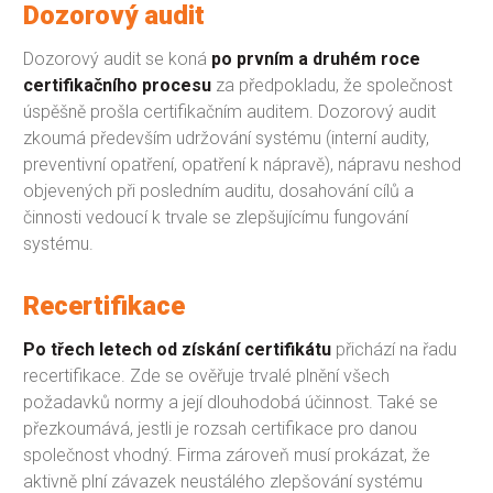
Dozorový audit
Dozorový audit se koná
po prvním a druhém roce
certifikačního procesu
za předpokladu, že společnost
úspěšně prošla certifikačním auditem. Dozorový audit
zkoumá především udržování systému (interní audity,
preventivní opatření, opatření k nápravě), nápravu neshod
objevených při posledním auditu, dosahování cílů a
činnosti vedoucí k trvale se zlepšujícímu fungování
systému.
Recertifikace
Po třech letech od získání certifikátu
přichází na řadu
recertifikace. Zde se ověřuje trvalé plnění všech
požadavků normy a její dlouhodobá účinnost. Také se
přezkoumává, jestli je rozsah certifikace pro danou
společnost vhodný. Firma zároveň musí prokázat, že
aktivně plní závazek neustálého zlepšování systému