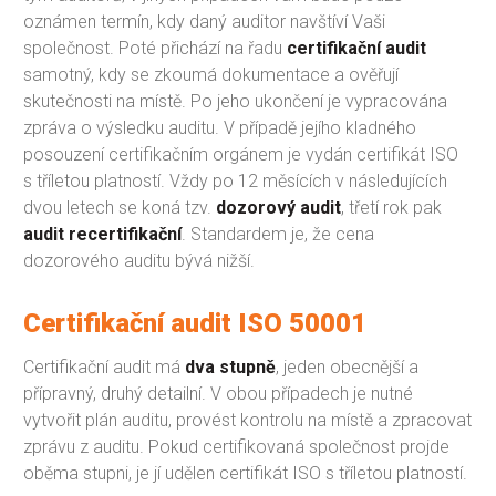
oznámen termín, kdy daný auditor navštíví Vaši
společnost. Poté přichází na řadu
certifikační audit
samotný, kdy se zkoumá dokumentace a ověřují
skutečnosti na místě. Po jeho ukončení je vypracována
zpráva o výsledku auditu. V případě jejího kladného
posouzení certifikačním orgánem je vydán certifikát ISO
s tříletou platností. Vždy po 12 měsících v následujících
dvou letech se koná tzv.
dozorový audit
, třetí rok pak
audit recertifikační
. Standardem je, že cena
dozorového auditu bývá nižší.
Certifikační audit ISO 50001
Certifikační audit má
dva stupně
, jeden obecnější a
přípravný, druhý detailní. V obou případech je nutné
vytvořit plán auditu, provést kontrolu na místě a zpracovat
zprávu z auditu. Pokud certifikovaná společnost projde
oběma stupni, je jí udělen certifikát ISO s tříletou platností.