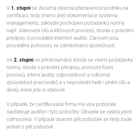
V
1. stupni
se zkoumá obecná připravenost podniku na
certifikaci, tedy (mimo jiné) dokumentace systému
managementu, základní pochopení požadavků normy,
např. stanovení cílů a klíčových procesů, shoda s právními
předpisy či provádění interních auditů. Zároveň jsou
prováděny pohovory se zaměstnanci společnosti.
Ve
2. stupni
se přezkoumává shoda se všemi požadavky
normy, shoda s právními předpisy, provozní řízení
procesů, interní audity, odpovědnost a odborná
způsobilost pracovníků a v neposlední řadě i plnění cílů a
úkolů, které jste si stanovili.
V případě, že certifkovaná firma má více poboček,
navštěvuje auditor i tyto pobočky. Obvykle se vybírá jejich
odmocnina. V případě dvaceti pěti poboček se tedy bude
jednat o pět poboček.